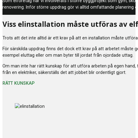
Som elföretag har vi involverats i större byggprojekt som gym, skolo
renovering. Inför större uppdrag gör vi alltid omfattande planering o
Viss elinstallation måste utföras av el
Trots att det inte alltid är ett krav på att en installation måste utför
För särskilda uppdrag finns det dock ett krav på att arbetet måste ge
exempel eluttag eller om man byter till jordat från ojordade uttag.
Om man inte har rätt kunskap för att utföra arbeten på egen hand, f
från en elektriker, säkerställs det att jobbet blir ordentligt gjort.
RÄTT KUNSKAP