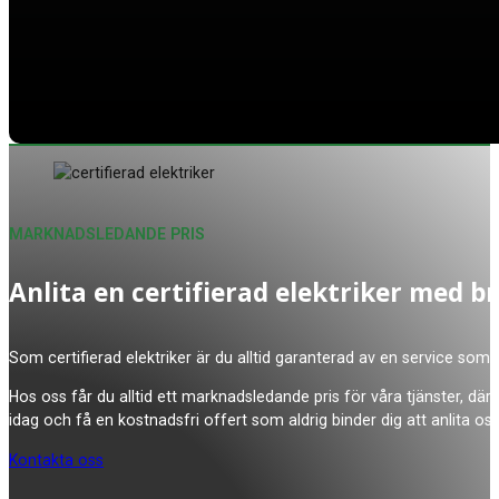
MARKNADSLEDANDE PRIS
Anlita en certifierad elektriker med b
Som certifierad elektriker är du alltid garanterad av en service som 
Hos oss får du alltid ett marknadsledande pris för våra tjänster, där
idag och få en kostnadsfri offert som aldrig binder dig att anlita oss
Kontakta oss