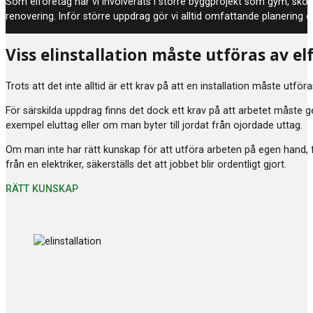
Som elföretag har vi involverats i större byggprojekt som gym, skolo
renovering. Inför större uppdrag gör vi alltid omfattande planering o
Viss elinstallation måste utföras av el
Trots att det inte alltid är ett krav på att en installation måste utför
För särskilda uppdrag finns det dock ett krav på att arbetet måste ge
exempel eluttag eller om man byter till jordat från ojordade uttag.
Om man inte har rätt kunskap för att utföra arbeten på egen hand, f
från en elektriker, säkerställs det att jobbet blir ordentligt gjort.
RÄTT KUNSKAP