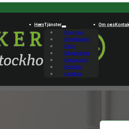
Hem
Tjänster
Om oss
Kontak
Elservice
Elinstallation
Eljour
Elbesiktning
Elreparation
Solceller
Laddbox