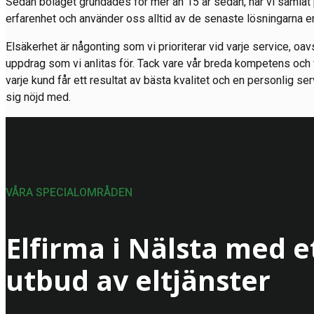
Sedan bolaget grundades för mer än 15 år sedan, har vi samla
erfarenhet och använder oss alltid av de senaste lösningarna e
Elsäkerhet är någonting som vi prioriterar vid varje service, oavse
uppdrag som vi anlitas för. Tack vare vår breda kompetens och f
varje kund får ett resultat av bästa kvalitet och en personlig 
sig nöjd med.
VÅRA SPECIALOMRÅDEN
Elfirma i Nälsta med e
utbud av eltjänster