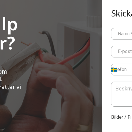
Skick
lp
r?
Namn
E-post
Telefon
som
.
ättar vi
Bilder / Fi