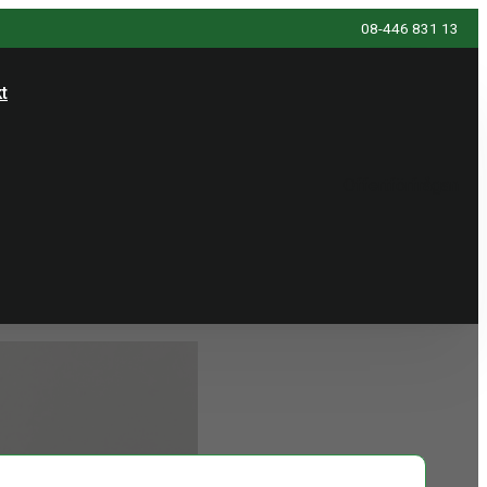
08-446 831 13
t
Offertförfrågan