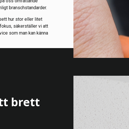
t på oss omfattande
nligt branschstandarder.
tt hur stor eller litet
okus, säkerställer vi att
service som man kan känna
tt brett