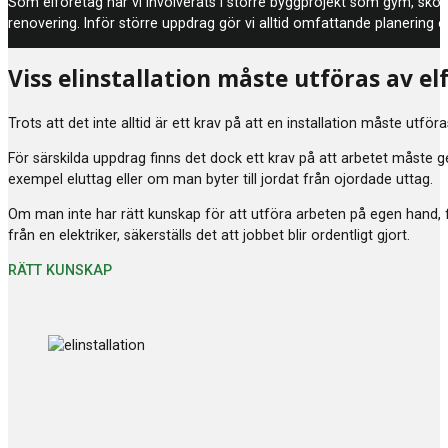
Som elföretag har vi involverats i större byggprojekt som gym, skolo
renovering. Inför större uppdrag gör vi alltid omfattande planering o
Viss elinstallation måste utföras av el
Trots att det inte alltid är ett krav på att en installation måste utför
För särskilda uppdrag finns det dock ett krav på att arbetet måste ge
exempel eluttag eller om man byter till jordat från ojordade uttag.
Om man inte har rätt kunskap för att utföra arbeten på egen hand, f
från en elektriker, säkerställs det att jobbet blir ordentligt gjort.
RÄTT KUNSKAP