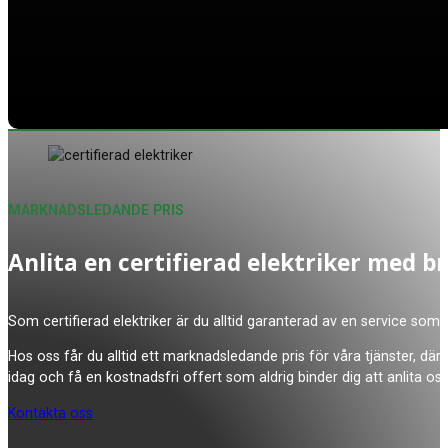
MARKNADSLEDANDE PRIS
Anlita en certifierad elektriker med b
Som certifierad elektriker är du alltid garanterad av en service som 
Hos oss får du alltid ett marknadsledande pris för våra tjänster, där
idag och få en kostnadsfri offert som aldrig binder dig att anlita oss
Kontakta oss