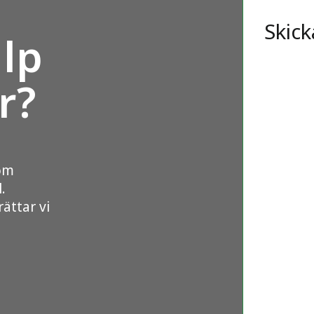
Skick
lp
r?
som
.
ättar vi