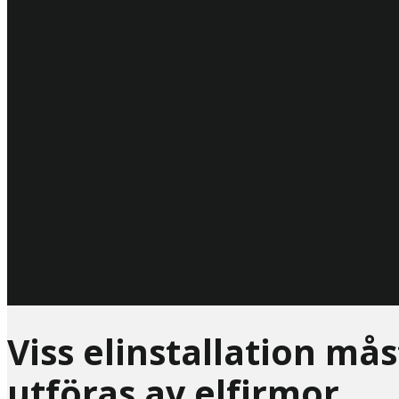
Viss elinstallation må
utföras av elfirmor