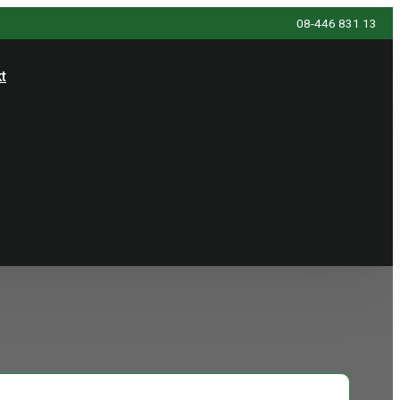
08-446 831 13
t
Offertförfrågan