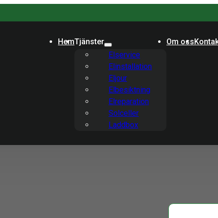
Hem
Tjänster
Om oss
Kontak
Elservice
Elinstallation
Eljour
Elbesiktning
Elreparation
Solceller
Laddbox