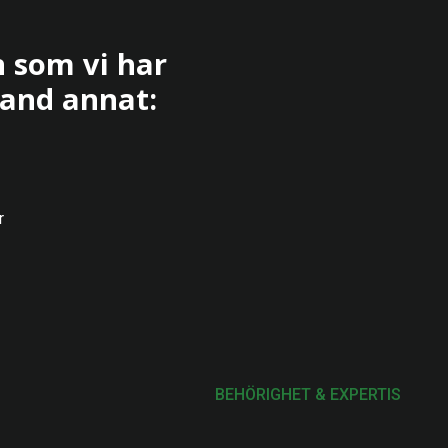
 som vi har
and annat:
r
BEHÖRIGHET & EXPERTIS