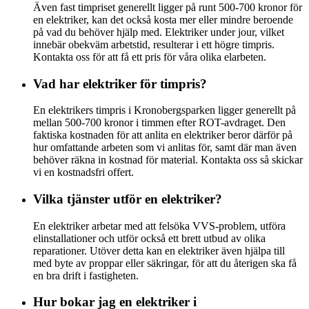
Även fast timpriset generellt ligger på runt 500-700 kronor för
en elektriker, kan det också kosta mer eller mindre beroende
på vad du behöver hjälp med. Elektriker under jour, vilket
innebär obekväm arbetstid, resulterar i ett högre timpris.
Kontakta oss för att få ett pris för våra olika elarbeten.
Vad har elektriker för timpris?
En elektrikers timpris i Kronobergsparken ligger generellt på
mellan 500-700 kronor i timmen efter ROT-avdraget. Den
faktiska kostnaden för att anlita en elektriker beror därför på
hur omfattande arbeten som vi anlitas för, samt där man även
behöver räkna in kostnad för material. Kontakta oss så skickar
vi en kostnadsfri offert.
Vilka tjänster utför en elektriker?
En elektriker arbetar med att felsöka VVS-problem, utföra
elinstallationer och utför också ett brett utbud av olika
reparationer. Utöver detta kan en elektriker även hjälpa till
med byte av proppar eller säkringar, för att du återigen ska få
en bra drift i fastigheten.
Hur bokar jag en elektriker i