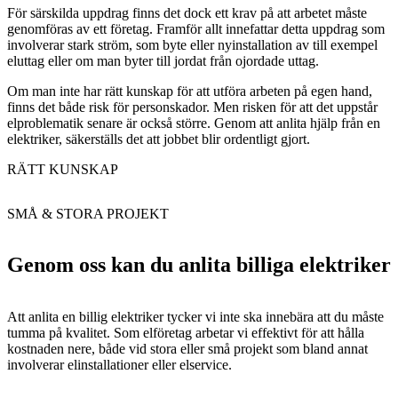
För särskilda uppdrag finns det dock ett krav på att arbetet måste
genomföras av ett företag. Framför allt innefattar detta uppdrag som
involverar stark ström, som byte eller nyinstallation av till exempel
eluttag eller om man byter till jordat från ojordade uttag.
Om man inte har rätt kunskap för att utföra arbeten på egen hand,
finns det både risk för personskador. Men risken för att det uppstår
elproblematik senare är också större. Genom att anlita hjälp från en
elektriker, säkerställs det att jobbet blir ordentligt gjort.
RÄTT KUNSKAP
SMÅ & STORA PROJEKT
Genom oss kan du anlita billiga elektriker
Att anlita en billig elektriker tycker vi inte ska innebära att du måste
tumma på kvalitet. Som elföretag arbetar vi effektivt för att hålla
kostnaden nere, både vid stora eller små projekt som bland annat
involverar elinstallationer eller elservice.