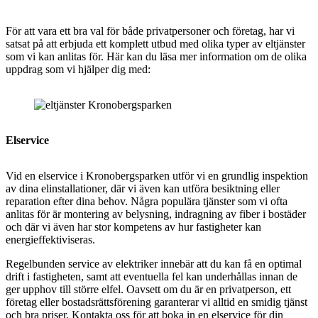
För att vara ett bra val för både privatpersoner och företag, har vi
satsat på att erbjuda ett komplett utbud med olika typer av eltjänster
som vi kan anlitas för. Här kan du läsa mer information om de olika
uppdrag som vi hjälper dig med:
Elservice
Vid en elservice i
Kronobergsparken utför vi en grundlig inspektion
av dina elinstallationer, där vi även kan utföra besiktning eller
reparation efter dina behov. Några populära tjänster som vi ofta
anlitas för är montering av belysning, indragning av fiber i bostäder
och där vi även har stor kompetens av hur fastigheter kan
energieffektiviseras.
Regelbunden service av elektriker innebär att du kan få en optimal
drift i fastigheten, samt att eventuella fel kan underhållas innan de
ger upphov till större elfel. Oavsett om du är en privatperson, ett
företag eller bostadsrättsförening garanterar vi alltid en smidig tjänst
och bra priser. Kontakta oss för att boka in en elservice för din