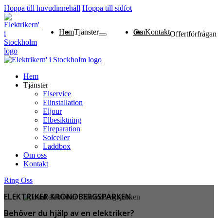
Hoppa till huvudinnehåll
Hoppa till sidfot
Hem
Tjänster
Om oss
Kontakt
Offertförfrågan
Elservice
Elinstallation
Eljour
Elbesiktning
Elreparation
Solceller
Laddbox
Hem
Tjänster
Elservice
Elinstallation
Eljour
Elbesiktning
Elreparation
Solceller
Laddbox
Om oss
Kontakt
Ring Oss
ELEKTRIKER KRONOBERGSPARKEN
Behöver du hjälp av en elektriker?