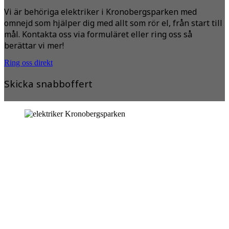
Vi är behöriga elektriker i Kronobergsparken med
omnejd som hjälper dig med allt som rör el, från start till
mål. Kontakta oss via formuläret eller ring oss så
berättar vi mer!
Ring oss direkt
Skicka snabboffert