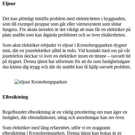
Eljour
Det kan plötsligt inträffa problem med elektriciteten i byggnaden,
som till exempel proppar som går eller värmesystem som slutar
fungera. För akuta ärenden är det viktigt att man får en elektriker på
plats snabbt som kan åtgärda problemet och se över elsäkerheten.
Som akut elektriker erbjuder vi e
ljour
i Kronobergsparken dygnet
runt, där en jourelektriker alltid är redo. Vid kontakt med oss på vår
jourtelefon skickar vi över en elektriker inom en timme – oavsett tid
på dygnet. Denna tjänst har utformats för att du som fastighetsägare
ska känna dig trygg och där du snabbt kan få hjälp oavsett problem.
Elbesiktning
Regelbundet elbesiktning är en viktig prioritering om man äger en
fastighet, där elinstallationer, uttag och anordningar kan ses över.
Som elektriker med lång erfarenhet, utför vi en noggrann
elbesiktning i Kronobergsparken. Denna tjänst kan bokas in av