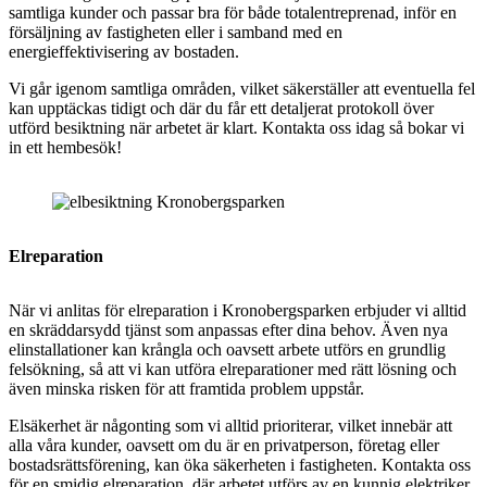
samtliga kunder och passar bra för både totalentreprenad, inför en
försäljning av fastigheten eller i samband med en
energieffektivisering av bostaden.
Vi går igenom samtliga områden, vilket säkerställer att eventuella fel
kan upptäckas tidigt och där du får ett detaljerat protokoll över
utförd besiktning när arbetet är klart. Kontakta oss idag så bokar vi
in ett hembesök!
Elreparation
När vi anlitas för elreparation i Kronobergsparken erbjuder vi alltid
en skräddarsydd tjänst som anpassas efter dina behov. Även nya
elinstallationer kan krångla och oavsett arbete utförs en grundlig
felsökning, så att vi kan utföra elreparationer med rätt lösning och
även minska risken för att framtida problem uppstår.
Elsäkerhet är någonting som vi alltid prioriterar, vilket innebär att
alla våra kunder, oavsett om du är en privatperson, företag eller
bostadsrättsförening, kan öka säkerheten i fastigheten. Kontakta oss
för en smidig elreparation, där arbetet utförs av en kunnig elektriker