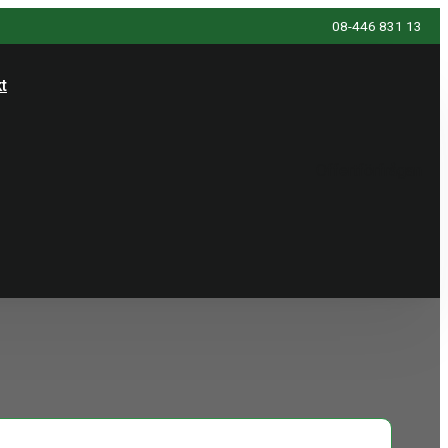
08-446 831 13
t
Offertförfrågan