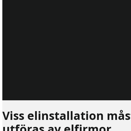
Viss elinstallation må
utföras av elfirmor