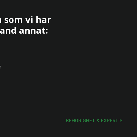
 som vi har
and annat:
r
BEHÖRIGHET & EXPERTIS