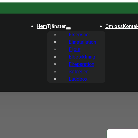
Hem
Tjänster
Om oss
Kontak
Elservice
Elinstallation
Eljour
Elbesiktning
Elreparation
Solceller
Laddbox