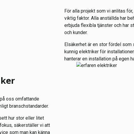
För alla projekt som vi anlitas för
viktig faktor. Alla anställda har b
erbjuda flexibla tjänster och har 
och kunder.
Elsäkerhet är en stor fördel som s
kunnig elektriker för installatio
hanterar en installation på egen h
iker
t på oss omfattande
nligt branschstandarder.
tt hur stor eller litet
okus, säkerställer vi att
service som man kan känna