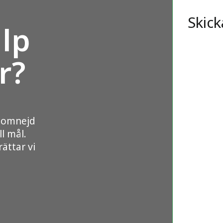
Skick
lp
r?
d omnejd
ll mål.
ättar vi