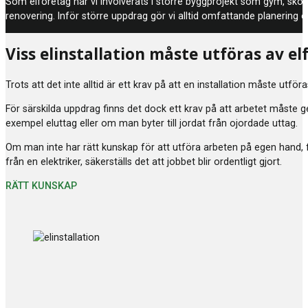
Som elföretag har vi involverats i större byggprojekt som gym, skolo
renovering. Inför större uppdrag gör vi alltid omfattande planering o
Viss elinstallation måste utföras av el
Trots att det inte alltid är ett krav på att en installation måste utför
För särskilda uppdrag finns det dock ett krav på att arbetet måste ge
exempel eluttag eller om man byter till jordat från ojordade uttag.
Om man inte har rätt kunskap för att utföra arbeten på egen hand, f
från en elektriker, säkerställs det att jobbet blir ordentligt gjort.
RÄTT KUNSKAP