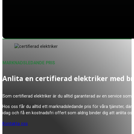
MARKNADSLEDANDE PRIS
Anlita en certifierad elektriker med b
Som certifierad elektriker är du alltid garanterad av en service som 
Hos oss får du alltid ett marknadsledande pris för våra tjänster, där
idag och få en kostnadsfri offert som aldrig binder dig att anlita oss
Kontakta oss