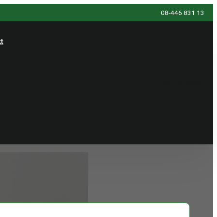
08-446 831 13
t
Offertförfrågan