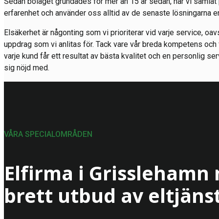
Sedan bolaget grundades för mer än 15 år sedan, har vi samla
erfarenhet och använder oss alltid av de senaste lösningarna e
Elsäkerhet är någonting som vi prioriterar vid varje service, oavse
uppdrag som vi anlitas för. Tack vare vår breda kompetens och f
varje kund får ett resultat av bästa kvalitet och en personlig 
sig nöjd med.
VÅRA SPECIALOMRÅDEN
Elfirma i Grisslehamn
brett utbud av eltjäns