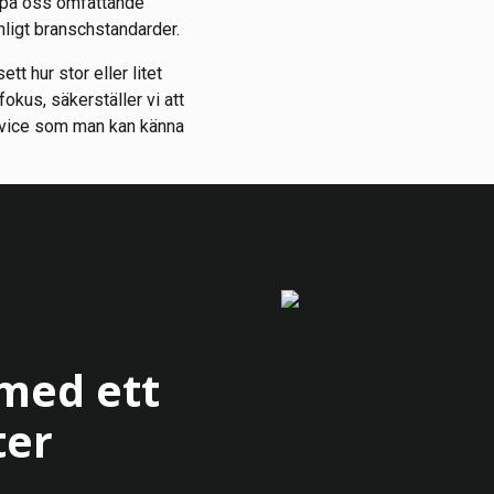
t på oss omfattande
nligt branschstandarder.
tt hur stor eller litet
okus, säkerställer vi att
service som man kan känna
 med ett
ter