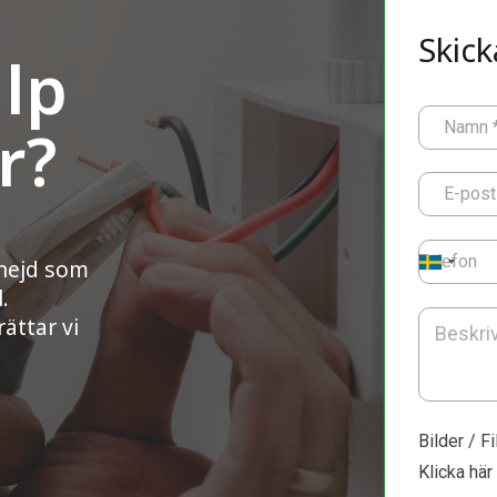
Skick
lp
r?
Namn
E-post
Telefon
mnejd som
.
ättar vi
Bilder / Fi
Klicka här 