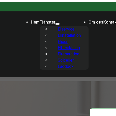
Hem
Tjänster
Om oss
Kontak
Elservice
Elinstallation
Eljour
Elbesiktning
Elreparation
Solceller
Laddbox