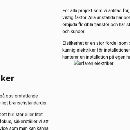
För alla projekt som vi anlitas för
viktig faktor. Alla anställda har b
erbjuda flexibla tjänster och har 
och kunder.
Elsäkerhet är en stor fördel som s
kunnig elektriker för installatio
hanterar en installation på egen h
iker
t på oss omfattande
nligt branschstandarder.
tt hur stor eller litet
okus, säkerställer vi att
service som man kan känna