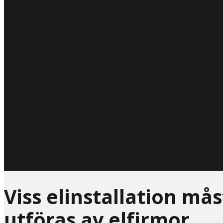
Viss elinstallation må
utföras av elfirmor