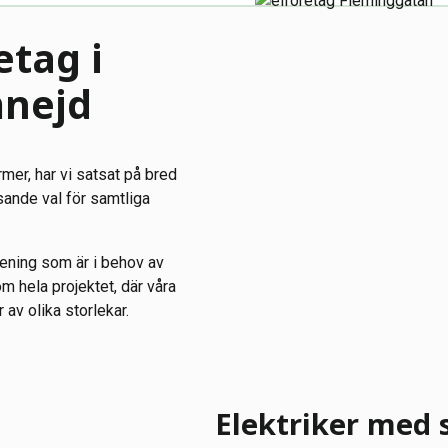
etag i
nejd
rmer, har vi satsat på bred
sande val för samtliga
rening som är i behov av
om hela projektet, där våra
av olika storlekar.
Elektriker med 