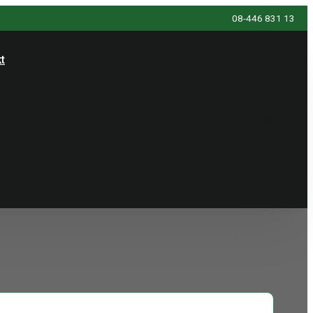
08-446 831 13
t
Offertförfrågan