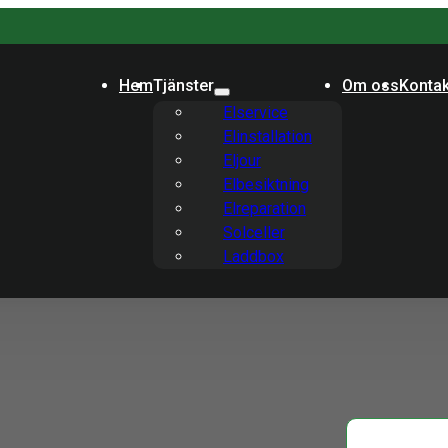
Hem
Tjänster
Om oss
Kontak
Elservice
Elinstallation
Eljour
Elbesiktning
Elreparation
Solceller
Laddbox