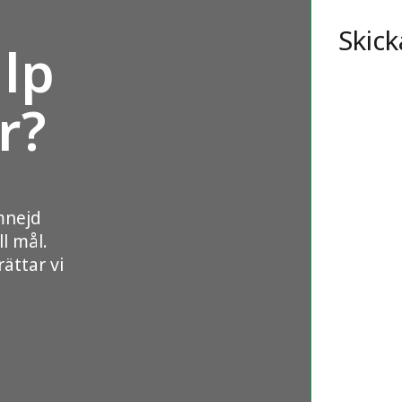
Skick
lp
r?
mnejd
ll mål.
ättar vi