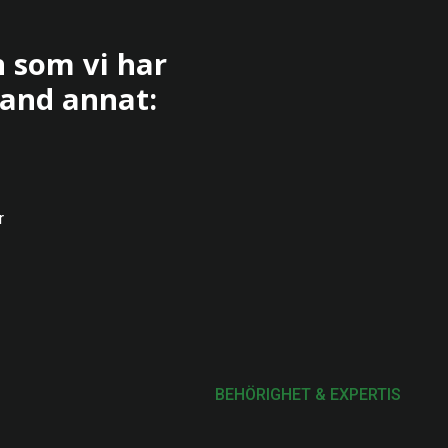
 som vi har
and annat:
r
BEHÖRIGHET & EXPERTIS