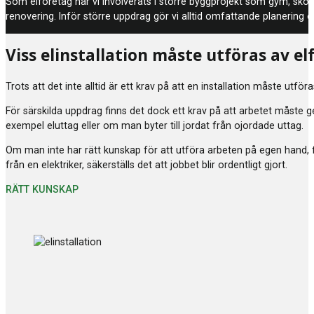
Som elföretag har vi involverats i större byggprojekt som gym, skolo
renovering. Inför större uppdrag gör vi alltid omfattande planering o
Viss elinstallation måste utföras av el
Trots att det inte alltid är ett krav på att en installation måste utför
För särskilda uppdrag finns det dock ett krav på att arbetet måste ge
exempel eluttag eller om man byter till jordat från ojordade uttag.
Om man inte har rätt kunskap för att utföra arbeten på egen hand, f
från en elektriker, säkerställs det att jobbet blir ordentligt gjort.
RÄTT KUNSKAP